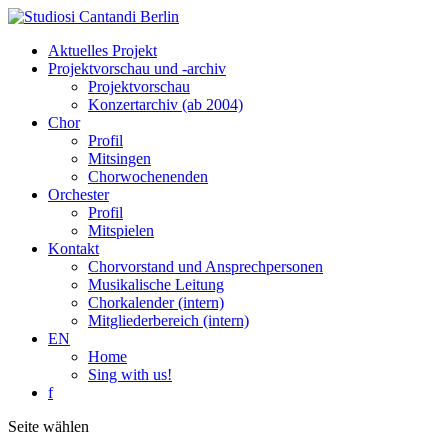
Aktuelles Projekt
Projektvorschau und -archiv
Projektvorschau
Konzertarchiv (ab 2004)
Chor
Profil
Mitsingen
Chorwochenenden
Orchester
Profil
Mitspielen
Kontakt
Chorvorstand und Ansprechpersonen
Musikalische Leitung
Chorkalender (intern)
Mitgliederbereich (intern)
EN
Home
Sing with us!
f
Seite wählen