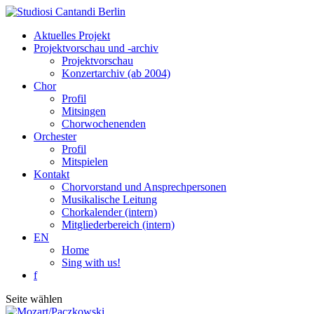
Aktuelles Projekt
Projektvorschau und -archiv
Projektvorschau
Konzertarchiv (ab 2004)
Chor
Profil
Mitsingen
Chorwochenenden
Orchester
Profil
Mitspielen
Kontakt
Chorvorstand und Ansprechpersonen
Musikalische Leitung
Chorkalender (intern)
Mitgliederbereich (intern)
EN
Home
Sing with us!
f
Seite wählen