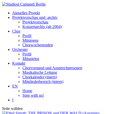
Aktuelles Projekt
Projektvorschau und -archiv
Projektvorschau
Konzertarchiv (ab 2004)
Chor
Profil
Mitsingen
Chorwochenenden
Orchester
Profil
Mitspielen
Kontakt
Chorvorstand und Ansprechpersonen
Musikalische Leitung
Chorkalender (intern)
Mitgliederbereich (intern)
EN
Home
Sing with us!
f
Seite wählen