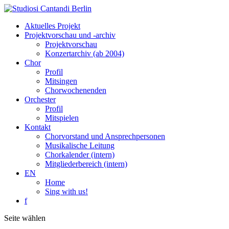
Aktuelles Projekt
Projektvorschau und -archiv
Projektvorschau
Konzertarchiv (ab 2004)
Chor
Profil
Mitsingen
Chorwochenenden
Orchester
Profil
Mitspielen
Kontakt
Chorvorstand und Ansprechpersonen
Musikalische Leitung
Chorkalender (intern)
Mitgliederbereich (intern)
EN
Home
Sing with us!
f
Seite wählen