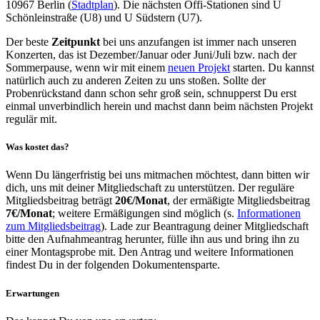
10967 Berlin (
Stadtplan
). Die nächsten Öffi-Stationen sind U
Schönleinstraße (U8) und U Südstern (U7).
Der beste
Zeitpunkt
bei uns anzufangen ist immer nach unseren
Konzerten, das ist Dezember/Januar oder Juni/Juli bzw. nach der
Sommerpause, wenn wir mit einem
neuen Projekt
starten. Du kannst
natürlich auch zu anderen Zeiten zu uns stoßen. Sollte der
Probenrückstand dann schon sehr groß sein, schnupperst Du erst
einmal unverbindlich herein und machst dann beim nächsten Projekt
regulär mit.
Was kostet das?
Wenn Du längerfristig bei uns mitmachen möchtest, dann bitten wir
dich, uns mit deiner
Mitgliedschaft
zu unterstützen. Der reguläre
Mitgliedsbeitrag beträgt
20€/Monat
, der ermäßigte Mitgliedsbeitrag
7€/Monat
; weitere Ermäßigungen sind möglich (s.
Informationen
zum Mitgliedsbeitrag
). Lade zur Beantragung deiner Mitgliedschaft
bitte den Aufnahmeantrag herunter, fülle ihn aus und bring ihn zu
einer Montagsprobe mit. Den Antrag und weitere Informationen
findest Du in der folgenden Dokumentensparte.
Erwartungen