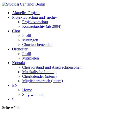
Aktuelles Projekt
Projektvorschau und -archiv
Projektvorschau
Konzertarchiv (ab 2004)
Chor
Profil
Mitsingen
Chorwochenenden
Orchester
Profil
Mitspielen
Kontakt
Chorvorstand und Ansprechpersonen
Musikalische Leitung
Chorkalender (intern)
Mitgliederbereich (intern)
EN
Home
Sing with us!
f
Seite wählen