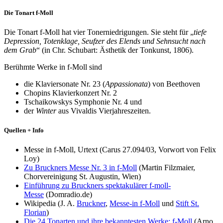
Die Tonart f-Moll
Die Tonart f-Moll hat vier Tonerniedrigungen. Sie steht für „
tiefe
Depression, Totenklage, Seufzer des Elends und Sehnsucht nach
dem Grab
“ (in Chr. Schubart: Ästhetik der Tonkunst, 1806).
Berühmte Werke in f-Moll sind
die Klaviersonate Nr. 23 (
Appassionata
) von Beethoven
Chopins Klavierkonzert Nr. 2
Tschaikowskys Symphonie Nr. 4 und
der
Winter
aus Vivaldis Vierjahreszeiten.
Quellen + Info
Messe in f-Moll, Urtext (Carus 27.094/03, Vorwort von Felix
Loy)
Zu Bruckners Messe Nr. 3 in f-Moll
(Martin Filzmaier,
Chorvereinigung St. Augustin, Wien)
Einführung zu Bruckners spektakulärer f-moll-
Messe
(Domradio.de)
Wikipedia (J. A.
Bruckner
,
Messe-in f-Moll
und
Stift St.
Florian
)
Die 24 Tonarten und ihre bekanntesten Werke: f-Moll
(Arno