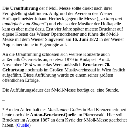
Die
Uraufführung
der f-Moll-Messe sollte direkt nach ihrer
Fertigstellung stattfinden. Aufgrund der Aversion des Wiener
Hofkapellmeister Johann Herbeck gegen die Messe (
„zu lang und
unmöglich zum Singen“
) und ebenso der Musiker der Hofkapelle
kam es aber nicht dazu. Erst vier Jahre später mietete Bruckner auf
eigene Kosten das Wiener Opernorchester und führte die f-Moll-
Messe mit dem Wiener Singverein am
16. Juni 1872
in der Wiener
Augustinerkirche in Eigenregie auf.
An die Uraufführung schlossen sich weitere Konzerte auch
außerhalb Österreichs an, so etwa 1879 in Budapest. Am 4.
November 1894 wurde das Werk anlässlich
Bruckners 70.
Geburtstag
nochmals im Großen Musikvereinssaal in Wien festlich
aufgeführt. Diese Aufführung wurde zu einem seiner größten
öffentlichen Erfolge.
Die Aufführungsdauer der f-Moll-Messe beträgt ca. eine Stunde.
–
*
An den Aufenthalt des
Musikanten Gottes
in Bad Kreuzen erinnert
heute noch die
Anton-Bruckner-Quelle
im Pfarrerwald. Hier soll
Bruckner im August
1867
an dem Kyrie der f-Moll-Messe gearbeitet
haben. (
Quelle
)