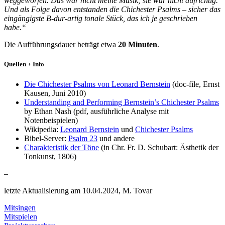
weggeworfen. Das war nicht meine Musik; sie war nicht aufrichtig.
Und als Folge davon entstanden die Chichester Psalms – sicher das
eingängigste B-dur-artig tonale Stück, das ich je geschrieben
habe.“
Die Aufführungsdauer beträgt etwa
20 Minuten
.
Quellen + Info
Die Chichester Psalms von Leonard Bernstein
(doc-file, Ernst
Kausen, Juni 2010)
Understanding and Performing Bernstein’s Chichester Psalms
by Ethan Nash (pdf, ausführliche Analyse mit
Notenbeispielen)
Wikipedia:
Leonard Bernstein
und
Chichester Psalms
Bibel-Server:
Psalm 23
und andere
Charakteristik der Töne
(in Chr. Fr. D. Schubart: Ästhetik der
Tonkunst, 1806)
–
letzte Aktualisierung am 10.04.2024, M. Tovar
Mitsingen
Mitspielen