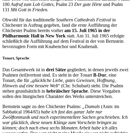
100
Aufruf zum Lob Gottes
, Psalm 23
Der gute Hirte
und Psalm
131
Mit Gott in Frieden.
Obwohl für das traditionelle
Southern Cathedrals Festival
in
Chichester in Auftrag gegeben, fand die erste Aufführung der
Chichester Psalms bereits vorher
am 15. Juli 1965 in der
Philharmonic Hall in New York
statt. Am 31. Juli 1965 erfolgte
schließlich die Aufführung auf dem Festival in der von Bernstein
bevorzugten Form mit
Knabenchor und Knabenalt.
Tonart, Sprache
Das Gesamtwerk ist in
drei Sätze
gegliedert, in denen jeweils zwei
Psalmen (teil)vertont sind. Es steht in der Tonart
B-Dur
, eine
Tonart, die für „
glückliche Liebe, gutes Gewissen, Hoffnung,
Hinweis auf eine bessere Welt
“ (Chr. Schubart) steht. Die Psalms
stehen grundsätzlich in
hebräischer Sprache
. Diese Vorgaben
sollen den liturgischen Charakter des Werks unterstreichen.
Bernstein sagte zu den Chichester Psalms:
„Damals
(Anm: im
Sabbatical 1964/65)
habe ich fast das ganze Jahr nur
Zwölftonmusik und noch experimentellere Sachen geschrieben. Ich
war glücklich, diese neuen Klänge zum Vorschein bringen zu
können; doch nach etwa sechs Monaten Arbeit habe ich alles