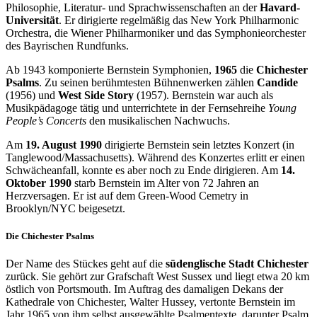
Philosophie, Literatur- und Sprachwissenschaften an der
Havard-
Universität
. Er dirigierte regelmäßig das New York Philharmonic
Orchestra, die Wiener Philharmoniker und das Symphonieorchester
des Bayrischen Rundfunks.
Ab 1943 komponierte Bernstein Symphonien,
1965
die
Chichester
Psalms
. Zu seinen berühmtesten Bühnenwerken zählen
Candide
(1956) und
West Side Story
(1957). Bernstein war auch als
Musikpädagoge tätig und unterrichtete in der Fernsehreihe
Young
People’s Concerts
den musikalischen Nachwuchs.
Am
19. August 1990
dirigierte Bernstein sein letztes Konzert (in
Tanglewood/Massachusetts). Während des Konzertes erlitt er einen
Schwächeanfall, konnte es aber noch zu Ende dirigieren. Am
14.
Oktober 1990
starb Bernstein im Alter von 72 Jahren an
Herzversagen. Er ist auf dem Green-Wood Cemetry in
Brooklyn/NYC beigesetzt.
Die Chichester Psalms
Der Name des Stückes geht auf die
südenglische Stadt Chichester
zurück. Sie gehört zur Grafschaft West Sussex und liegt etwa 20 km
östlich von Portsmouth. Im Auftrag des damaligen Dekans der
Kathedrale von Chichester, Walter Hussey, vertonte Bernstein im
Jahr 1965 von ihm selbst ausgewählte Psalmentexte, darunter Psalm