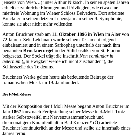
jenseits von Wien…) unter Arthur Nikisch. In seinen späten Jahren
erhielt er zahlreiche Ehrungen und Privilegien, wie etwa eine
mietfreie Wohnung im Wiener Schloss Belvedere. Dort arbeitete
Bruckner in seinem letzten Lebensjahr an seiner 9. Symphonie,
konnte sie aber nicht mehr vollenden.
Anton Bruckner starb am
11. Oktober 1896 in Wien
im Alter von
72 Jahren. Sein Leichnam wurde seinem Testament folgend
einbalsamiert und in einem Sarkophag unterhalb der nach ihm
benannten
Brucknerorgel
in der Stiftsbasilika von St. Florian
beigesetzt. Der Sockel trägt die Inschrift
Non confundar in
aeternum
(„In Ewigkeit werde ich nicht zuschanden“), die
Schlusszeile des Te deums.
Bruckners Werke gelten heute als bedeutende Beiträge der
romantischen Musik im 19. Jahrhundert.
Die f-Moll-Messe
Mit der Komposition der f-Moll-Messe begann Anton Bruckner im
Jahr
1867
kurz nach Fertigstellung seiner Messe in d-Moll. Trotz
starker Selbstzweifel mit Nervenzusammenbruch und
dreimonatigem Kuraufenthalt in Bad Kreuzen* (Ö) arbeitete
Bruckner kontinuierlich an der Messe und stellte sie innerhalb eines
Jahres fertig.