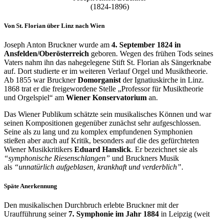
(1824-1896)
Von St. Florian über Linz nach Wien
Joseph Anton Bruckner wurde am
4. September 1824 in
Ansfelden/Oberösterreich
geboren. Wegen des frühen Tods seines
Vaters nahm ihn das nahegelegene Stift St. Florian als Sängerknabe
auf. Dort studierte er im weiteren Verlauf Orgel und Musiktheorie.
Ab 1855 war Bruckner
Domorganist
der Ignatiuskirche in Linz.
1868 trat er die freigewordene Stelle „Professor für Musiktheorie
und Orgelspiel“ am
Wiener Konservatorium
an.
Das Wiener Publikum schätzte sein musikalisches Können und war
seinen Kompositionen gegenüber zunächst sehr aufgeschlossen.
Seine als zu lang und zu komplex empfundenen Symphonien
stießen aber auch auf Kritik, besonders auf die des gefürchteten
Wiener Musikkritikers
Eduard Hanslick
. Er bezeichnet sie als
“symphonische Riesenschlangen”
und Bruckners Musik
als
“unnatürlich aufgeblasen, krankhaft und verderblich”
.
Späte Anerkennung
Den musikalischen Durchbruch erlebte Bruckner mit der
Uraufführung seiner
7. Symphonie im Jahr 1884
in Leipzig (weit