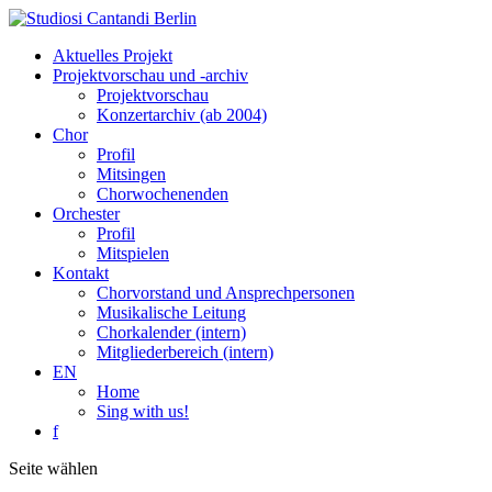
Aktuelles Projekt
Projektvorschau und -archiv
Projektvorschau
Konzertarchiv (ab 2004)
Chor
Profil
Mitsingen
Chorwochenenden
Orchester
Profil
Mitspielen
Kontakt
Chorvorstand und Ansprechpersonen
Musikalische Leitung
Chorkalender (intern)
Mitgliederbereich (intern)
EN
Home
Sing with us!
f
Seite wählen